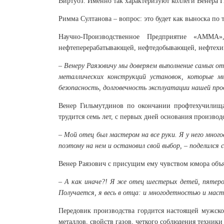
Виртуоз. Именно так характеризуют коллеги Венера
Римма Султанова – вопрос: это будет как выноска по т
Научно-Производственное Предприятие «АММА»,
нефтеперерабатывающей, нефтедобывающей, нефтехи
– Венеру Раязовичу мы доверяем выполнение самых о
металлических конструкций установок, которые м
безопасность, долговечность эксплуатации нашей про
Венер Гильмутдинов по окончании профтехучилищ
трудится семь лет, с первых дней основания производс
– Мой отец был мастером на все руки. Я у него мног
поэтому на нем и остановил свой выбор, – поделился 
Венер Раязович с присущим ему чувством юмора объ
– А как иначе?! Я же отец шестерых детей, пятеро 
Получается, я весь в отца: и многодетностью и мас
Передовик производства гордится настоящей мужско
металлов, свойств газов, четкого соблюдения техники