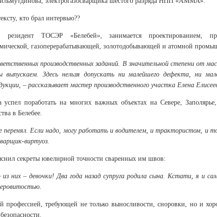
 Гильмутдинова, электрогазосварщика шестого разряда НПП «АММА».
ексту, кто брал интервью??
 резидент ТОСЭР «Белебей», занимается проектированием, про
мической, газоперерабатывающей, золотодобывающей и атомной промы
тветственных производственных заданий. В значительной степени от ма
ы выпускаем. Здесь нельзя допускать ни малейшего дефекта, ни м
дукции, – рассказывает мастер производственного участка Елена Елисее
а успел поработать на многих важных объектах на Севере, Заполяр
тва в Белебее.
ое перенял. Если надо, могу работать и водителем, и трактористом, и то
сварщик-виртуоз.
яснил секреты ювелирной точности сваренных им швов:
из них – девочки! Два года назад супруга родила сына. Кстати, я и са
теровитостью.
й профессией, требующей не только выносливости, сноровки, но и хор
 безопасности.