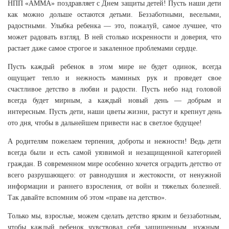
НПП «АММА» поздравляет с Днем защиты детей! Пусть наши дети
как можно дольше остаются детьми. Беззаботными, веселыми,
радостными. Улыбка ребенка — это, пожалуй, самое лучшее, что
может радовать взгляд. В ней столько искренности и доверия, что
растает даже самое строгое и закаленное проблемами сердце.
Пусть каждый ребенок в этом мире не будет одинок, всегда
ощущает тепло и нежность маминых рук и проведет свое
счастливое детство в любви и радости. Пусть небо над головой
всегда будет мирным, а каждый новый день — добрым и
интересным. Пусть дети, наши цветы жизни, растут и крепнут день
ото дня, чтобы в дальнейшем привести нас в светлое будущее!
А родителям пожелаем терпения, доброты и нежности! Ведь дети
всегда были и есть самой уязвимой и незащищенной категорией
граждан. В современном мире особенно хочется оградить детство от
всего разрушающего: от равнодушия и жестокости, от ненужной
информации и раннего взросления, от войн и тяжелых болезней.
Так давайте вспомним об этом «праве на детство».
Только мы, взрослые, можем сделать детство ярким и беззаботным,
чтобы каждый ребенок чувствовал себя защищенным, нужным,