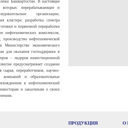
блики Башкортостан. В настоящее
и которых: перерабатывающие и
едовательские организации,
ия кластера: разработка спектра
готовки и первичной переработки
ие нефтехимических комплексов,
, производство нефтехимической
и Министерстве экономического
ран для оказания господдержки в
теров – лидеров инвестиционной
звитие предусматривает создание
 сырья, переработчиков, научно-
х компаний и образовательных
 вхождением в нефтехимический
инвесторам и заказчикам о своих
лениях.
ПРОДУКЦИЯ
О